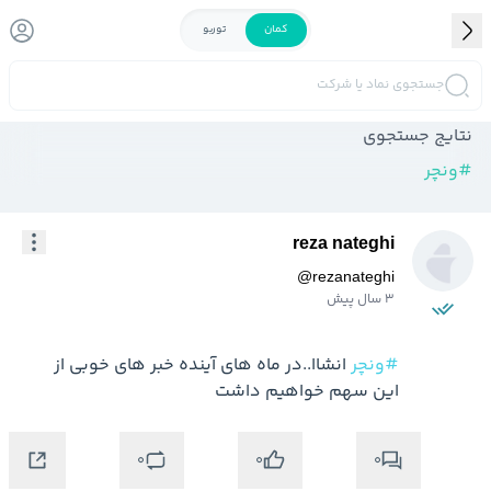
کمان
توربو
جستجوی نماد یا شرکت
نتایج جستجوی
#
ونچر
reza nateghi
@
rezanateghi
3 سال پیش
#ونچر
 انشاا..در ماه های آینده خبر های خوبی از 
این سهم خواهیم داشت
0
0
0