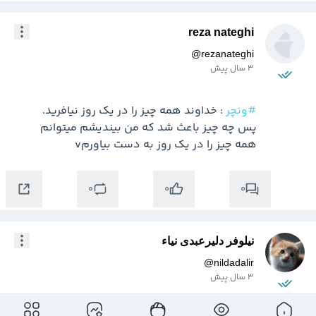
reza nateghi
@
rezanateghi
3 سال پیش
#ونچر
پس چه چیز باعث شد که من بیندیشم میتوانم 
همه چیز را در یک روز به دست بیاورمv
0
0
0
نیلوفر دلیرعبدی نیاء
@
nildadalir
3 سال پیش