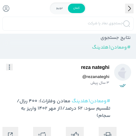
کمان
توربو
جستجوی نماد یا شرکت
نتایج جستجوی
#
ومعادن(هلدینگ
reza nateghi
@
rezanateghi
3 سال پیش
#ومعادن(هلدینگ
 معادن وفلزات): 400 ریال/
تقسیم سود: 62 درصد/(از مهر 1402 واریز به 
سجام)
0
0
0