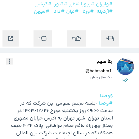
#وایران
#رپویا
#غزر
#کنور
#کپشیر
#آردینه
#ورنا
#نیان
#دانا
#میهن
0
0
3
بتا سهم
@
betasahm1
یک سال پیش
$وصنا
#وصنا
  جلسه مجمع عمومی این شرکت که در 
ساعت 09:00 روز یکشنبه مورخ 1403/12/26 در 
استان تهران ،شهر تهران به آدرس خيابان مطهري، 
بعداز چهارراه قائم مقام فراهاني، پلاک 334 طبقه 
همکف که در سالن اجتماعات شرکت بين المللي 