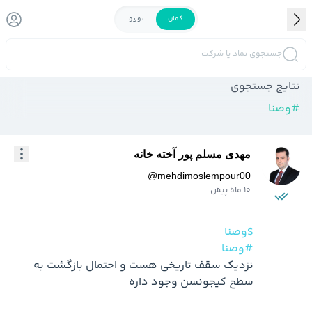
کمان
توربو
جستجوی نماد یا شرکت
نتایج جستجوی
#
وصنا
مهدی مسلم پور آخته خانه
@
mehdimoslempour00
10 ماه پیش
$وصنا
#وصنا
نزدیک سقف تاریخی هست و احتمال بازگشت به 
سطح کیجونسن وجود داره