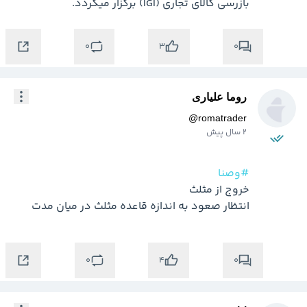
بازرسي کالاي تجاري (IGI) برگزار میگردد.
0
0
3
روما علیاری
@
romatrader
2 سال پیش
#وصنا
انتظار صعود به اندازه قاعده مثلث در میان مدت 
0
0
4