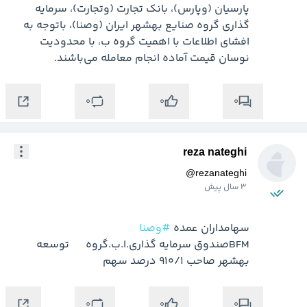
پارسیان (وپارس)، بانک تجارت (وتجارت)، سرمایه 
گذاری گروه صنایع بهشهر ایران (وصنا)، باتوجه به 
افشای اطلاعات با اهمیت گروه ب، با محدودیت 
نوسان قیمت آماده انجام معامله می‌باشند.
0
0
0
reza nateghi
@
rezanateghi
3 سال پیش
سهامداران عمده 
#وصنا
BFMصندوق سرمايه گذاري.ا.ب.گروه      توسعه 
بهشهر صاحب 910/1 درصد سهم
0
0
0