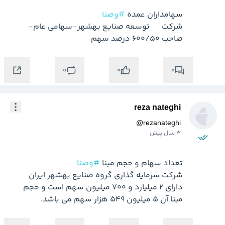
سهامداران عمده 
#وصنا
شركت      توسعه صنايع بهشهر-سهامي عام- 
صاحب 600/50 درصد سهم
0
0
0
reza nateghi
@
rezanateghi
3 سال پیش
تعداد سهام و حجم مبنا 
#وصنا
شرکت سرمایه گذاری گروه صنایع بهشهر ایران 
دارای 2 میلیارد و 700 میلیون سهم است و حجم 
مبنا آن 5 میلیون 549 هزار سهم می باشد.