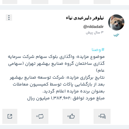
نیلوفر دلیرعبدی نیاء
@
nildadalir
3 سال پیش
#وصنا
موضوع مزایده: واگذاری بلوک سهام شرکت سرمایه 
گذاری ساختمان گروه صنایع بهشهر تهران (سهامی 
نتايج برگزاري مزايده: شرکت توسعه صنایع بهشهر 
بعد از بازگشایی پاکات توسط کمیسیون معاملات 
مبلغ مورد توافق :1,384,902 میلیون ریال
0
0
0