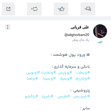
0
0
0
علی قربانی
@
alighorbani20
یک سال پیش
بانکی و سرمایه گذاری ؛ 

#وبملت
#وپارس
#وتجارت
#ونوین
#وخارزم
#وسپه
#وسینا
#وصنا
پتروشیمی  ؛ 

#شپدیس
#فارس
#شیراز
#پاکشو
سایر ؛ 
