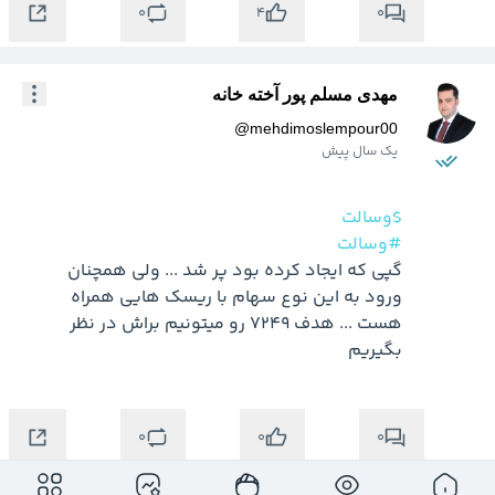
0
0
4
مهدی مسلم پور آخته خانه
@
mehdimoslempour00
یک سال پیش
$وسالت
#وسالت
گپی که ایجاد کرده بود پر شد ... ولی همچنان 
ورود به این نوع سهام با ریسک هایی همراه 
هست ... هدف 7249 رو میتونیم براش در نظر 
بگیریم
0
0
0