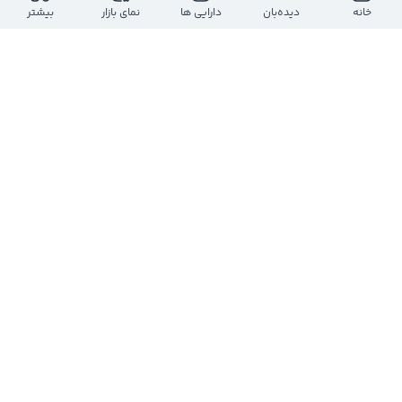
خانه
دیده‌بان
دارایی ها
نمای بازار
بیشتر
کانال کدال 724
@
COdal724
یک سال پیش
 به طور نمونه در نماد 
#وسالت
 2 کد حقیقی، هر کد 
21795 میلیون تومان، جمعا 43.5 میلیارد تومان 
فروختند.
0
0
3
امیر مقدم
@
amirmoghaddam
3 سال پیش