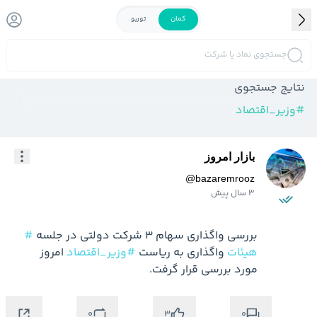
کمان
توربو
جستجوی نماد یا شرکت
نتایج جستجوی
#
وزیر_اقتصاد
بازار امروز
@
bazaremrooz
3 سال پیش
بررسی واگذاری سهام 3 شرکت دولتی در جلسه 
#
هیئات
 واگذاری به ریاست 
#وزیر_اقتصاد
 امروز 
مورد بررسی قرار گرفت.
0
0
3