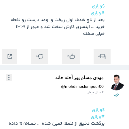
$ورازی
#ورازی
بعد از تاچ هدف اول ریخت و اومد درست رو نقطه 
خرید ... اینسری کارش سخت شد و عبور از 1306 
خیلی سخته
0
0
5
مهدی مسلم پور آخته خانه
@
mehdimoslempour00
2 سال پیش
$ورازی
#ورازی
برگشت دقیق از نقطه تعین شده ... فعلا25% داده 