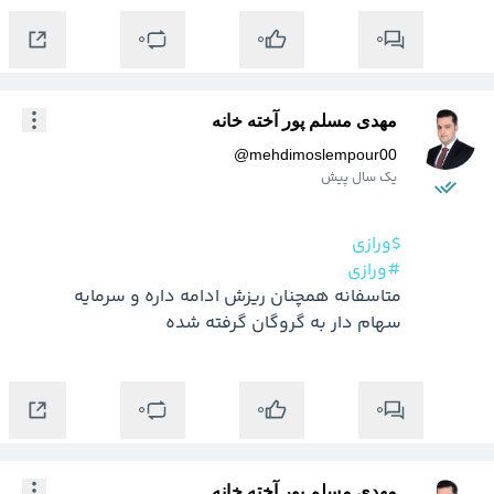
0
0
0
مهدی مسلم پور آخته خانه
@
mehdimoslempour00
یک سال پیش
$ورازی
#ورازی
متاسفانه همچنان ریزش ادامه داره و سرمایه 
سهام دار به گروگان گرفته شده
0
0
0
مهدی مسلم پور آخته خانه