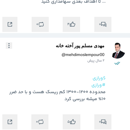
... تا اهداف بعدی سهامداری کنید
0
0
4
مهدی مسلم پور آخته خانه
@
mehdimoslempour00
2 سال پیش
$ورازی
#ورازی
محدوده 1200-1300 کم ریسک هست و با حد ضرر 
10% میشه بررسی کرد
0
0
5