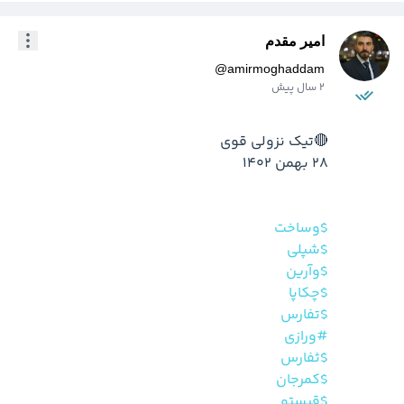
امیر مقدم
@
amirmoghaddam
2 سال پیش
$وساخت
$شپلی
$وآرین
$چکاپا
$تفارس
#ورازی
$ثفارس
$کمرجان
$قیستو