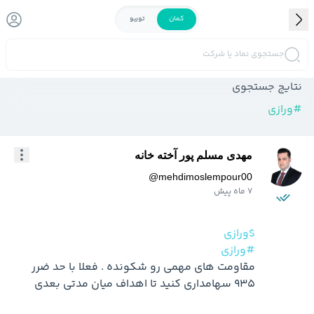
کمان
توربو
جستجوی نماد یا شرکت
نتایج جستجوی
#
ورازی
مهدی مسلم پور آخته خانه
@
mehdimoslempour00
7 ماه پیش
$ورازی
#ورازی
مقاومت های مهمی رو شکونده . فعلا با حد ضرر 
935 سهامداری کنید تا اهداف میان مدتی بعدی