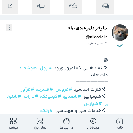
0
0
3
نیلوفر دلیرعبدی نیاء
@
nildadalir
3 سال پیش
💢 نمادهایی که امروز ورود 
#پول‌_هوشمند
  💢فلزات اساسی: 
#فروس،
#فسرب،
#فرآور
  💢شیمیایی: 
#شغدیر،
#کیمیاتک،
#داراب،
#شتول
ی،
#شپارس
  💢خدمات فنی و مهندسی: 
#رتکو
  💢سرمایه‌گذاری: 
#وثنو،
#وجامی،
#وثوق،
#وتو
سم
خانه
دیده‌بان
دارایی ها
نمای بازار
بیشتر
  💢اطلاعات: 
#آسیاتک