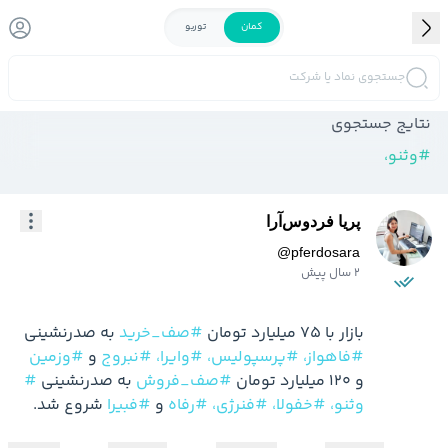
کمان
توربو
جستجوی نماد یا شرکت
نتایج جستجوی
#
وثنو،
پریا فردوس‌آرا
@
pferdosara
2 سال پیش
بازار با 75 میلیارد تومان 
#صف_خرید
 به صدرنشینی 
#فاهواز،
#پرسپولیس،
#وایرا،
#نبروج
 و 
#وزمین
و 120 میلیارد تومان 
#صف_فروش
 به صدرنشینی 
#
وثنو،
#خفولا،
#فنرژی،
#رفاه
 و 
#فبیرا
 شروع شد.