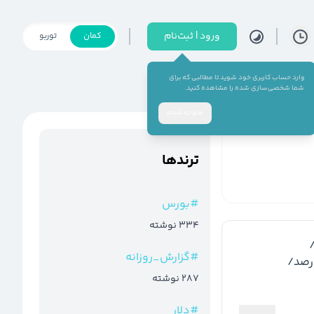
ورود | ثبت‌نام
کمان
توربو
وارد حساب کاربری خود شوید تا مطالبی که برای
شما شخصی‌سازی شده را مشاهده کنید.
متوجه شدم
ترند‌ها
#
بورس
334
نوشته
#
گزارش_روزانه
287
نوشته
#
دلار