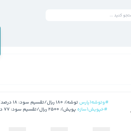
#وتوشه(پارس
#خپویش(سازه
 پویش): 2500 ریال/تقسیم سود: 77 درصد/