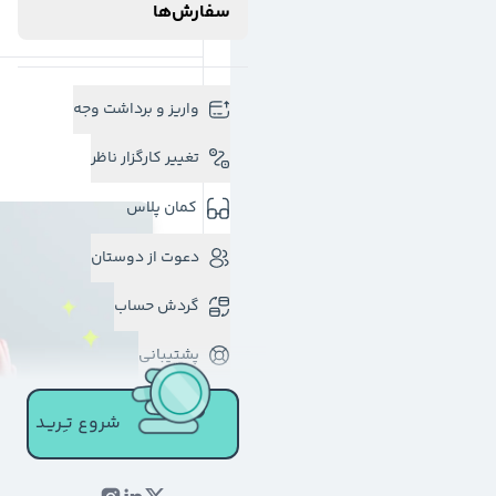
سفارش‌ها
واریز و برداشت وجه
تغییر کارگزار ناظر
کمان پلاس
دعوت از دوستان
گردش حساب
پشتیبانی
شروع تـِـریـد