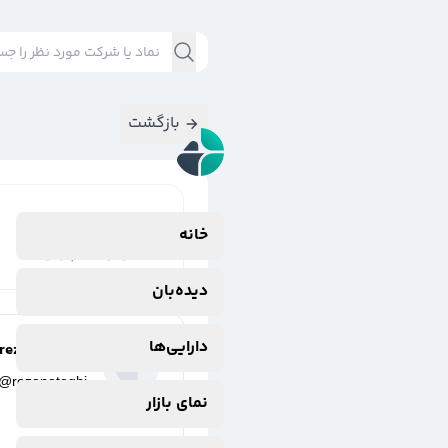
بازگشت
نتایج جستجوی
خانه
#
وتوشه(پارس
دیده‌بان
دارایی‌ها
reza nateghi
@
rezanateghi
نمای بازار
3 سال پیش