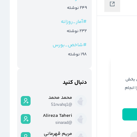
249
نوشته
#
آمار_روزانه
232
نوشته
#
شاخص_بورس
198
نوشته
ن بخش
دنبال کنید
ا انجام
محمد محمد
51nvahq1
@
Alireza Taheri
sinarad
@
مریم قهرمانی