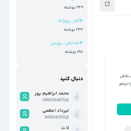
249
نوشته
#
آمار_روزانه
232
نوشته
#
شاخص_بورس
198
نوشته
ن بخش
دنبال کنید
ا انجام
محمد ابراهیم پور
09902954870
@
تیرداد اعظمی
8456545555
@
لا ت