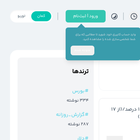
ورود | ثبت‌نام
کمان
توربو
وارد حساب کاربری خود شوید تا مطالبی که برای
شما شخصی‌سازی شده را مشاهده کنید.
متوجه شدم
ترند‌ها
#
بورس
334
نوشته
 گذاري بهمن): 120 ریال/تقسیم سود: 16 درصد/(از 17 
#
گزارش_روزانه
287
نوشته
#
دلار