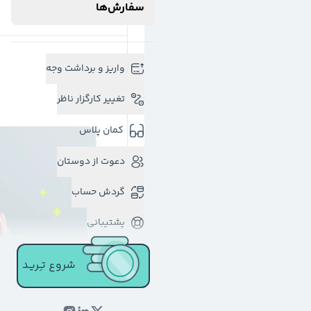
سفارش‌ها
واریز و برداشت وجه
تغییر کارگزار ناظر
کمان پلاس
دعوت از دوستان
گردش حساب
پشتیبانی
شروع تـِـریـد