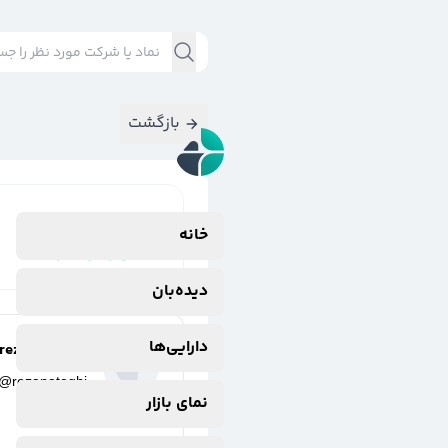
بازگشت
نتایج جستجوی
خانه
#
وبهمن(سرمايه
دیده‌بان
دارایی‌ها
reza nateghi
@
rezanateghi
نمای بازار
3 سال پیش