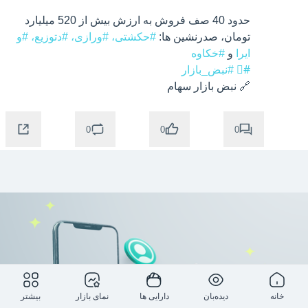
حدود 40 صف فروش به ارزش بیش از 520 میلیارد 
تومان، صدرنشین ها: 
#حکشتی،
#ورازی،
#دتوزیع،
#و
ایرا
 و 
#خکاوه
#⃣
#نبض_بازار
🔗 نبض بازار سهام
0
0
0
خانه
دیده‌بان
دارایی ها
نمای بازار
بیشتر