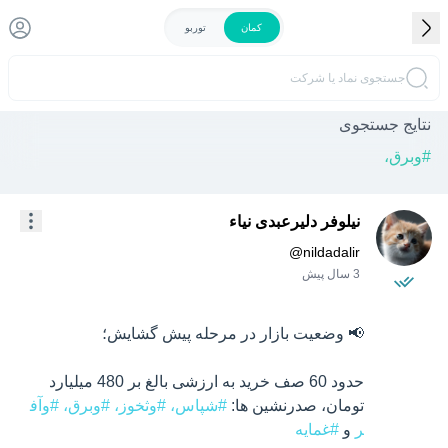
کمان
توربو
جستجوی نماد یا شرکت
نتایج جستجوی
#
وبرق،
نیلوفر دلیرعبدی نیاء
@
nildadalir
3 سال پیش
حدود 60 صف خرید به ارزشی بالغ بر 480 میلیارد 
تومان، صدرنشین ها: 
#شپاس،
#وثخوز،
#وبرق،
#وآف
ر
 و 
#غمایه