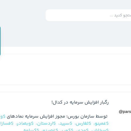
@
par
 توسط سازمان بورس؛ مجوز افزایش سرمایه نمادهای 
$ون
$غمینو،
$ثفارس،
$سپید،
$اردستان،
$وبصادر،
$فسازا
$سخاش،
$ودی،
$کویر،
$غصینو،
$کساوه