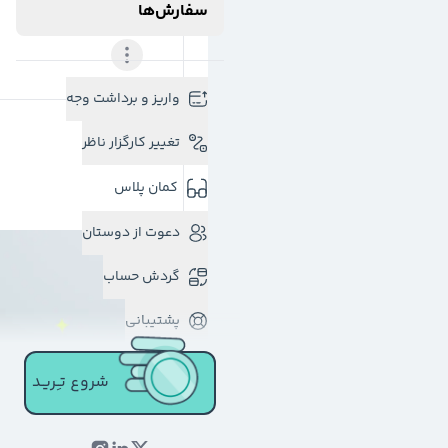
سفارش‌ها
واریز و برداشت وجه
تغییر کارگزار ناظر
کمان پلاس
دعوت از دوستان
گردش حساب
پشتیبانی
شروع تـِـریـد