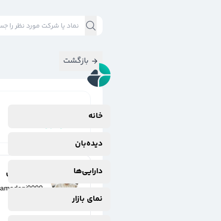
بازگشت
نتایج جستجوی
خانه
#
وایران،
دیده‌بان
دارایی‌ها
پارسا مدنی
samadani9099
نمای بازار
3 سال پیش