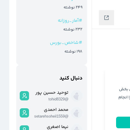
249
نوشته
#
آمار_روزانه
232
نوشته
#
شاخص_بورس
198
نوشته
دنبال کنید
ن بخش
توحید حسین پور
ا انجام
tohid8329
@
محمد احمدی
setarehsoheil1559
@
نیما اصغری