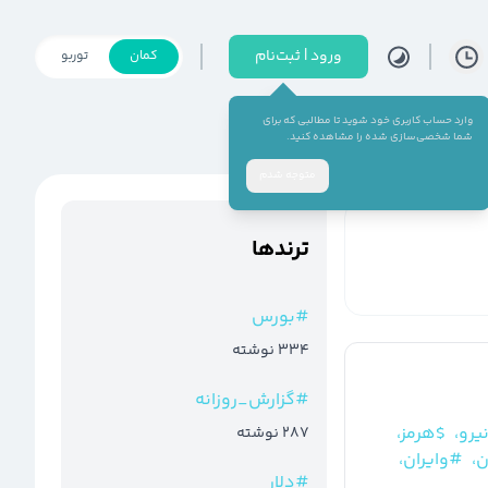
ورود | ثبت‌نام
کمان
توربو
وارد حساب کاربری خود شوید تا مطالبی که برای
شما شخصی‌سازی شده را مشاهده کنید.
متوجه شدم
ترند‌ها
#
بورس
334
نوشته
#
گزارش_روزانه
یرو،
$هرمز،
287
نوشته
ن،
#وایران،
#
دلار