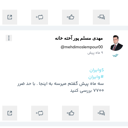
0
0
0
مهدی مسلم پور آخته خانه
@
mehdimoslempour00
9 ماه پیش
$وایران
#وایران
سه ماه پیش گفتم میرسه به اینجا . با حد ضرر 
7700 بررسی کنید
0
0
0