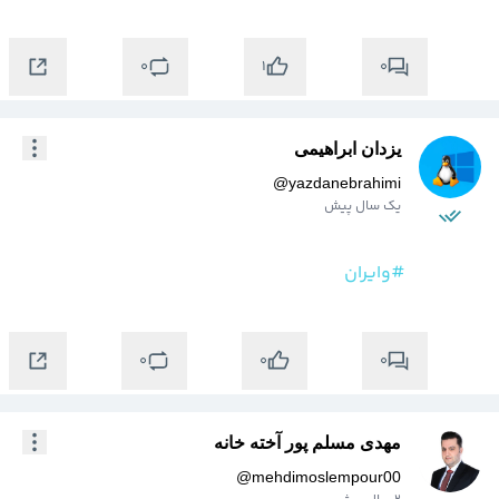
0
0
1
یزدان ابراهیمی
@
yazdanebrahimi
یک سال پیش
#وایران
0
0
0
مهدی مسلم پور آخته خانه
@
mehdimoslempour00