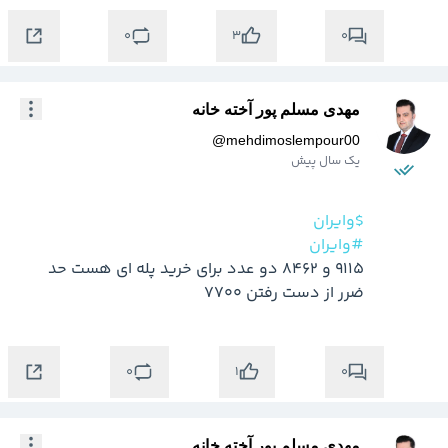
0
0
3
مهدی مسلم پور آخته خانه
@
mehdimoslempour00
یک سال پیش
$وایران
#وایران
9115 و 8462 دو عدد برای خرید پله ای هست حد 
ضرر از دست رفتن 7700
0
0
1
مهدی مسلم پور آخته خانه