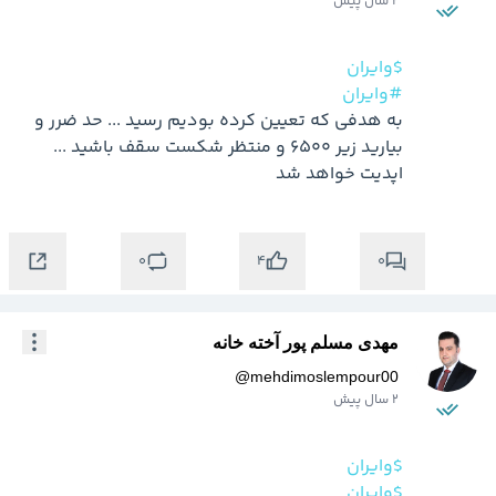
2 سال پیش
$وایران
#وایران
به هدفی که تعیین کرده بودیم رسید ... حد ضرر و 
بیارید زیر 6500 و منتظر شکست سقف باشید ... 
اپدیت خواهد شد
0
0
4
مهدی مسلم پور آخته خانه
@
mehdimoslempour00
2 سال پیش
$وایران
$وایران