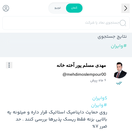
کمان
توربو
جستجوی نماد یا شرکت
نتایج جستجوی
#
وایران
مهدی مسلم پور آخته خانه
@
mehdimoslempour00
6 ماه پیش
$وایران
#وایران
روی حمایت داینامیک استاتیک قرار داره و میتونه یه 
بالایی بزنه فقط ریسک پذیرها بررسی کنند . حد 
ضرر 7%