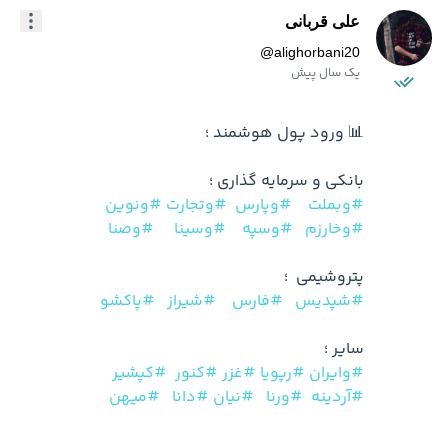
علی قربانی
@
alighorbani20
یک سال پیش
بانکی و سرمایه گذاری ؛ 

#وبملت
#وپارس
#وتجارت
#ونوین
#وخارزم
#وسپه
#وسینا
#وصنا
پتروشیمی  ؛ 

#شپدیس
#فارس
#شیراز
#پاکشو
سایر ؛ 

#وایران
#رپویا
#غزر
#کنور
#کپشیر
#آردینه
#ورنا
#نیان
#دانا
#میهن