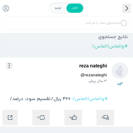
کمان
توربو
جستجوی نماد یا شرکت
نتایج جستجوی
#
والماس(الماس):
reza nateghi
@
rezanateghi
3 سال پیش
#والماس(الماس):
 420 ریال/تقسیم سود: درصد/
0
0
0