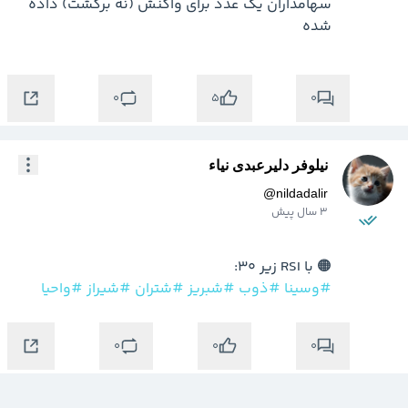
سهامداران یک عدد برای واکنش (نه برگشت) داده 
شده
0
0
5
نیلوفر دلیرعبدی نیاء
@
nildadalir
3 سال پیش
🟠 با RSI زیر 30:

#وسینا
#ذوب
#شبریز
#شتران
#شیراز
#واحیا
0
0
0