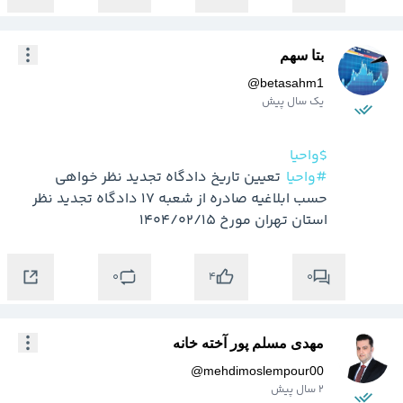
بتا سهم
@
betasahm1
یک سال پیش
$واحیا
#واحیا
  تعيين تاريخ دادگاه تجديد نظر خواهي 
حسب ابلاغیه صادره از شعبه 17 دادگاه تجدید نظر 
استان تهران مورخ 1404/02/15
0
0
4
مهدی مسلم پور آخته خانه
@
mehdimoslempour00
2 سال پیش