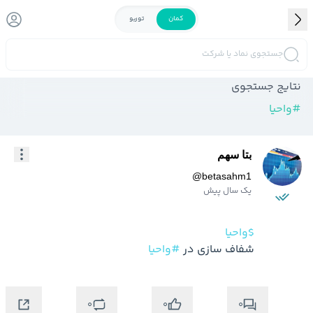
کمان
توربو
جستجوی نماد یا شرکت
نتایج جستجوی
#
واحیا
بتا سهم
@
betasahm1
یک سال پیش
$واحیا
شفاف سازی در 
#واحیا
0
0
0