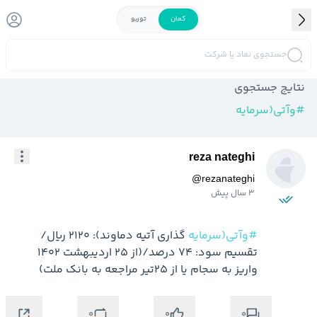
کمان
توربو
جستجوی نماد یا شرکت
نتایج جستجوی
#
وآتی(سرمايه
reza nateghi
@
rezanateghi
3 سال پیش
#وآتی(سرمايه
 گذاري آتیه دماوند): 2120 ریال/
تقسیم سود: 74 درصد/(از 25 اردیبهشت 1402 
واریز به سجام یا از 25تیر مراجعه به بانک ملت)
0
0
0