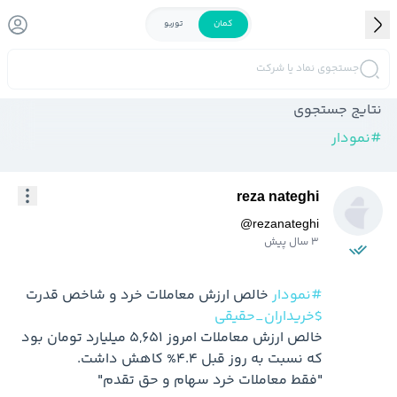
کمان
توربو
جستجوی نماد یا شرکت
نتایج جستجوی
#
نمودار
reza nateghi
@
rezanateghi
3 سال پیش
#نمودار
 خالص ارزش معاملات خرد و شاخص قدرت 
$خریداران_حقیقی
خالص ارزش معاملات امروز ۵,۶۵۱ میلیارد تومان بود 
"فقط معاملات خرد سهام و حق تقدم"