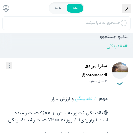
کمان
توربو
جستجوی نماد یا شرکت
نتایج جستجوی
#
نقدینگی
سارا مرادی
@
saramoradi
2 سال پیش
مهم  
#نقدینگی
🟢نقدینگی کشور به بیش از  9600 همت رسیده 