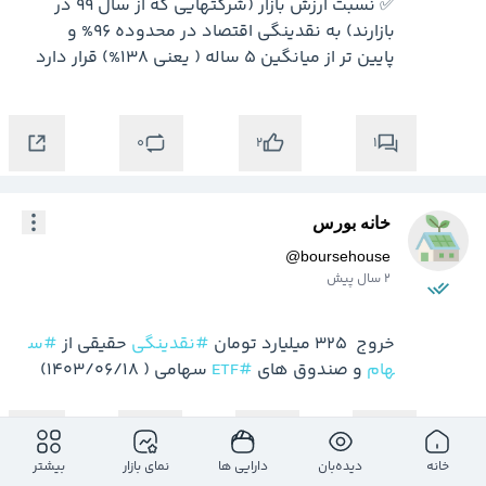
✅ نسبت ارزش بازار (شرکتهایی که از سال 99 در 
بازارند) به نقدینگی اقتصاد در محدوده 96% و 
پایین تر از میانگین 5 ساله ( یعنی 138%) قرار دارد

0
1
2
خانه بورس
@
boursehouse
2 سال پیش
خروج  325 میلیارد تومان 
#نقدینگی
 حقیقی از 
#س
هام
 و صندوق های 
#ETF
 سهامی ( 1403/06/18)

0
0
0
خانه
دیده‌بان
دارایی ها
نمای بازار
بیشتر