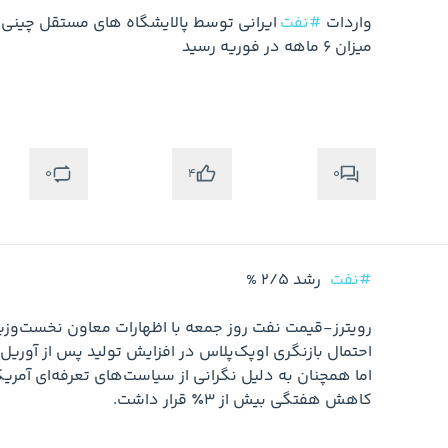
واردات 
#نفت
0
0
4
#نفت