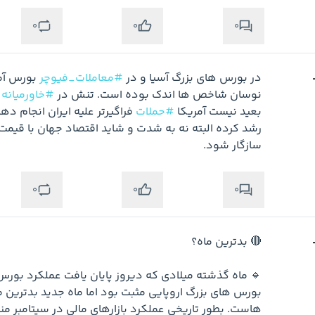
0
0
0
در بورس های بزرگ آسیا و در 
#معاملات_فیوچر
نوسان شاخص ها اندک بوده است. تنش در 
#خاورمیانه
بعید نیست آمریکا 
#حملات
 فراگیرتر علیه ایران انجام ده
سازگار شود.
متوجه شدم
0
0
0