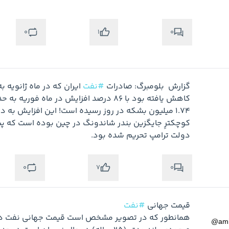
0
0
1
گزارش  بلومبرگ: صادرات 
#نفت
دولت ترامپ تحریم شده بود.
0
0
7
قیمت جهانی 
#نفت
@
am