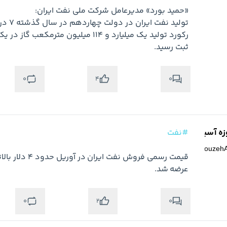
ثبت رسید.

0
0
4
زه آسیا
#نفت
@
Firouzeh
عرضه شد.
0
0
2