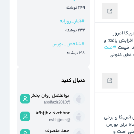
249
نوشته
#
آمار_روزانه
232
نوشته
 بورس آمریکا امروز 
 افزایش یافته و 
#
شاخص_بورس
د. قیمت 
#نفت
198
نوشته
رشد کرده البته نه به شدت و شاید اقتصاد جهان با قیمت های کنونی 
دنبال کنید
ابوالفضل روان بخش
abolfazlr2010
@
Xfhjjhv Nvcbbnn
🔹 ماه گذشته میلادی که دیروز پایان یافت عملکرد بورس آمریکا و برخی 
cvbhjjjmm
@
بورس های بزرگ اروپایی مثبت بود اما ماه جدید بدترین ماه برای بورس 
احمد منصرف
هاست. بطور تاریخی عملکرد بازارهای مالی در سپتامبر منفی است و 