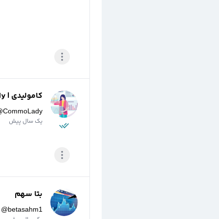
کامولیدی | CommoLady
@
CommoLady
یک سال پیش
بتا سهم
@
betasahm1