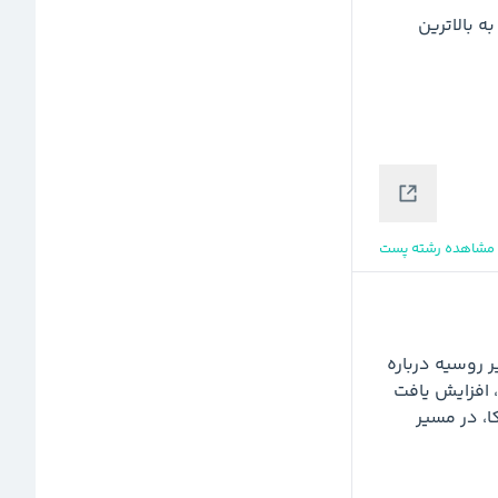
 ایرانی توسط پالایشگاه های مستقل چینی به بالاترین 
مشاهده رشته پست
رویترز-قیمت نفت روز جمعه با اظهارات معاون نخست‌وزیر روسیه درباره 
احتمال بازنگری اوپک‌پلاس در افزایش تولید پس از آوریل، افزایش یافت 
اما همچنان به دلیل نگرانی از سیاست‌های تعرفه‌ای آمریکا، در مسیر 