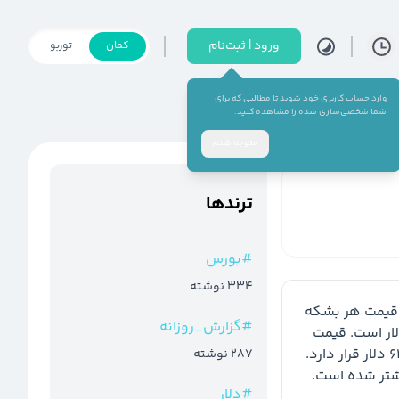
ورود | ثبت‌نام
کمان
توربو
وارد حساب کاربری خود شوید تا مطالبی که برای
شما شخصی‌سازی شده را مشاهده کنید.
متوجه شدم
ترند‌ها
#
بورس
334
نوشته
قیمت هر بشکه 
#
گزارش_روزانه
 برنت و نفت آمریکا اکنون به ترتیب 93 دلار و 90 دلار است. قیمت 
 و نقره به ترتیب در سطح 4130 دلار و 64.5 دلار قرار دارد. 
287
نوشته
یشتر شده است.
#
دلار