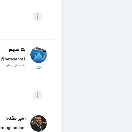
بتا سهم
@
betasahm1
یک سال پیش
امیر مقدم
irmoghaddam