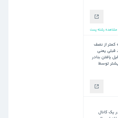
مشاهده رشته پست
 ایران که در ماه ژانویه به کمتر از نصف 
کاهش یافته بود با 86 درصد افزایش در ماه فوریه به حد قبلی یعنی 
1.74 میلیون بشکه در روز رسیده است! این افزایش به دلیل یافتن بنادر 
کوچکترِ جایگزین بندر شاندونگ در چین بوده است که پیشتر توسط 
همانطور که در تصویر مشخص است قیمت جهانی نفت در یک کانال 