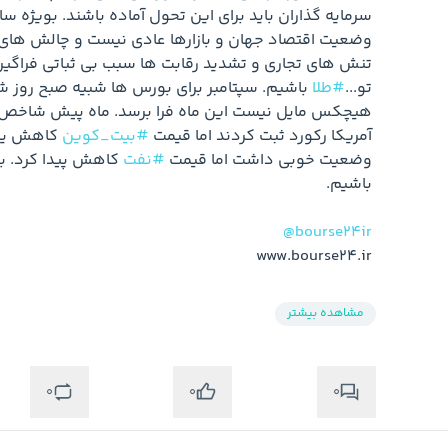
تو...
#طلا
آمریکا رکورد ثبت کردند اما قیمت 
#بیت_کوین
 کاهش یا
وضعیت خوبی داشت اما قیمت 
#نفت
@bourse24ir
www.bourse24.ir
مشاهده بیشتر
0
0
0