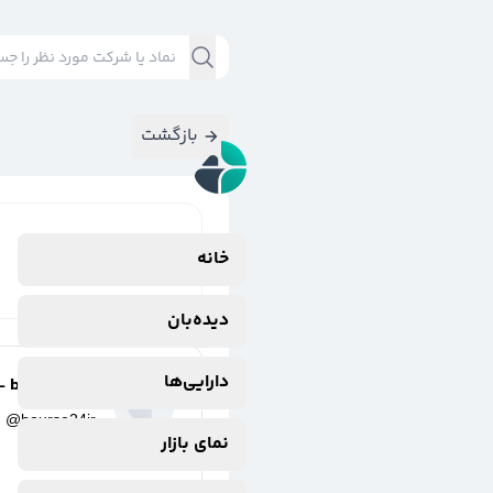
بازگشت
نتایج جستجوی
خانه
#
نفت
دیده‌بان
دارایی‌ها
bourse24ir -
@
bourse24ir
نمای بازار
2 ماه پیش