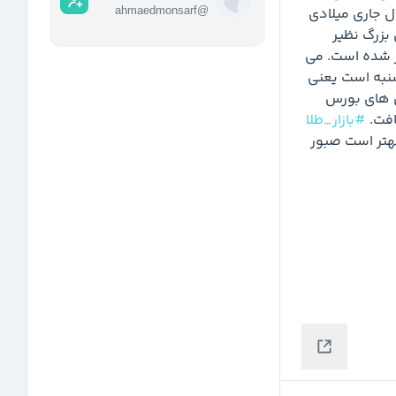
سرمایه گذاران باید برای این تحول آماده باشند. بویژه سال جاری میلادی 
@
ahmaedmonsarf
وضعیت اقتصاد جهان و بازارها عادی نیست و چالش های بزرگ نظیر 
تنش های تجاری و تشدید رقابت ها سبب بی ثباتی فراگیر شده است. می 
 باشیم. سپتامبر برای بورس ها شبیه صبح روز شنبه است یعنی 
هیچکس مایل نیست این ماه فرا برسد. ماه پیش شاخص های بورس 
فت. 
#بازار_طلا
 کاهش پیدا کرد. بهتر است صبور 