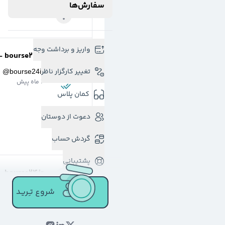
سفارش‌ها
واریز و برداشت وجه
bourse24ir -
تغییر کارگزار ناظر
@
bourse24ir
2 ماه پیش
کمان پلاس
دعوت از دوستان
گردش حساب
پشتیبانی
bourse24ir -
@
bourse24ir
شروع تـِـریـد
یک سال پیش