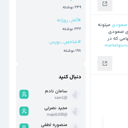
249
نوشته
#
آمار_روزانه
صعودی
 میتونه 
232
نوشته
به یک نزول جدید ختم بشود، بنابراین استفاده از موجهای صعودی 
 منطقی تر هست تا خرید سهامی که در 
#
شاخص_بورس
#
198
نوشته
دنبال کنید
سامان نادم
sam1
@
مجید نصرتی
majid1438
@
منصوره لطفی