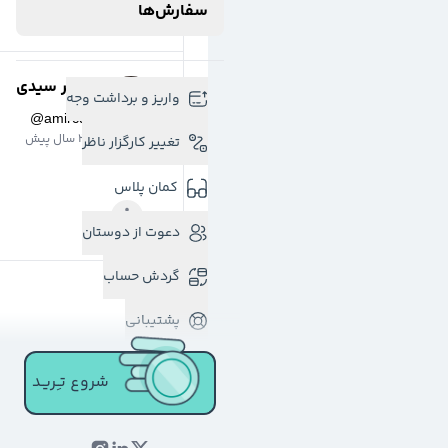
سفارش‌ها
امیر سیدی
واریز و برداشت وجه
@
amircd
3 سال پیش
تغییر کارگزار ناظر
کمان پلاس
دعوت از دوستان
گردش حساب
پشتیبانی
شروع تـِـریـد