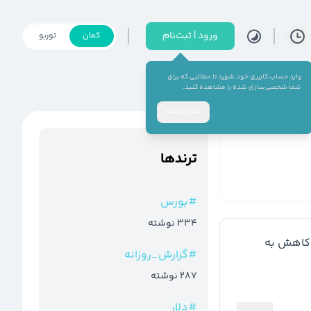
ورود | ثبت‌نام
کمان
توربو
وارد حساب کاربری خود شوید تا مطالبی که برای
شما شخصی‌سازی شده را مشاهده کنید.
متوجه شدم
ترند‌ها
#
بورس
334
نوشته
 شد و با 0.2 درصد کاهش به  
#
گزارش_روزانه
287
نوشته
#
دلار