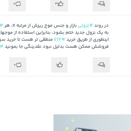
0
0
3
در روند 
#نزولی
 بازار و جنس موج ریزش از مرتبه X، هر 
#
اینطوری از طریق خرید 
#ETF
فروشش ممکن هست بدلیل نبود نقدینگی جا بمونید 
marketguru
0
0
1
متوجه شدم