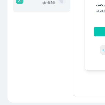
ghh667
@
ن بخش
ا انجام
ری