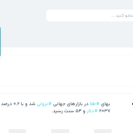
بهای 
#طلا
 در بازار‌های جهانی 
#نزولی
2037 
#دلار
 و 54 سنت رسید.