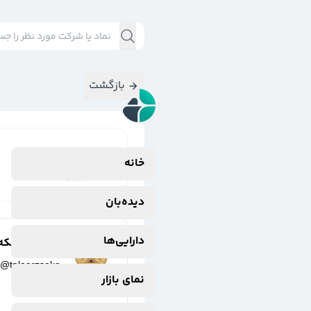
بازگشت
نتایج جستجوی
خانه
#
نزولی
دیده‌بان
دارایی‌ها
طلا،ارز و سکه
@
talaarzseke
نمای بازار
3 سال پیش