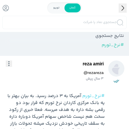
کمان
توربو
جستجوی نماد یا شرکت
نتایج جستجوی
#
نرخ_تورم
reza amiri
@
rezareza
3 سال پیش
#نرخ_تورم
 آمریکا به ۳ درصد رسید. به بیان بهتر با 
یه بانک مرکزی کاردان نرخ تورم که قرار بود دو 
رقمی بشه داره به هدف میرسه. فعلا خبری از رکود 
سخت هم نیست شاخص سهام آمریکا دوباره داره 
به سقف تاریخی خودش نزدیک میشه تحولات بازار 