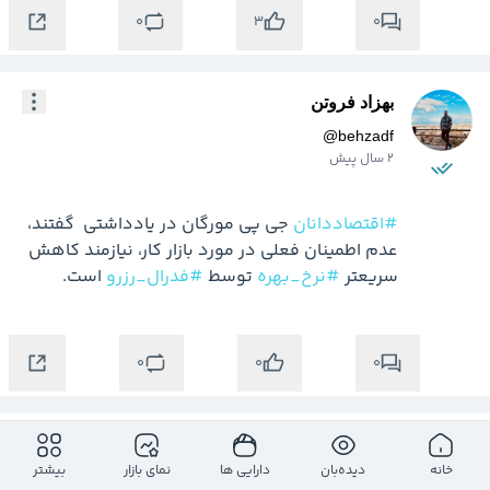
0
0
3
بهزاد فروتن
@
behzadf
2 سال پیش
#اقتصاددانان
 جی پی مورگان در یادداشتی  گفتند، 
عدم اطمینان فعلی در مورد بازار کار، نیازمند کاهش 
سریعتر 
#نرخ_بهره
 توسط 
#فدرال_رزرو
 است.
0
0
0
کدال نیوز
خانه
دیده‌بان
دارایی ها
نمای بازار
بیشتر
@
codalnews