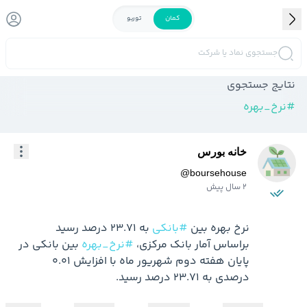
کمان
توربو
جستجوی نماد یا شرکت
نتایج جستجوی
#
نرخ_بهره
خانه بورس
@
boursehouse
2 سال پیش
نرخ بهره بین 
#بانکی
براساس آمار بانک مرکزی، 
#نرخ_بهره
 بین بانکی در 
پایان هفته دوم شهریور ماه با افزایش ۰.۰۱ 
درصدی به ۲۳.۷۱ درصد رسید.