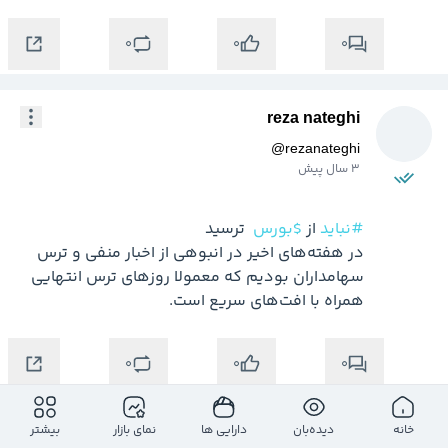
0
0
0
reza nateghi
@
rezanateghi
3 سال پیش
#نباید
 از 
$بورس
در هفته‌های اخیر در انبوهی از اخبار منفی و ترس 
سهامداران بودیم که معمولا روزهای ترس انتهایی 
همراه با افت‌های سریع است.
0
0
0
خانه
دیده‌بان
دارایی ها
نمای بازار
بیشتر
reza nateghi