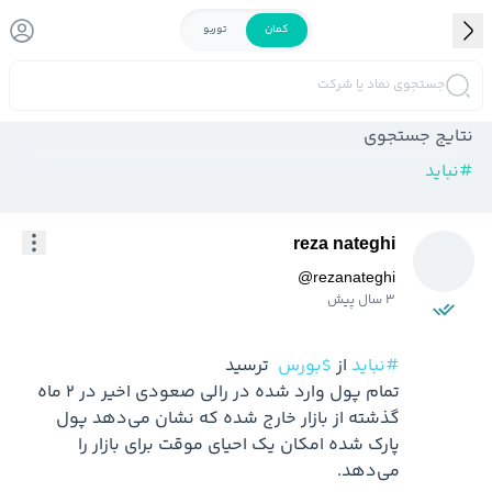
کمان
توربو
جستجوی نماد یا شرکت
نتایج جستجوی
#
نباید
reza nateghi
@
rezanateghi
3 سال پیش
#نباید
 از 
$بورس
تمام پول وارد شده در رالی صعودی اخیر در ۲ ماه 
گذشته از بازار خارج شده که نشان می‌دهد پول 
پارک شده امکان یک احیای موقت برای بازار را 
می‌دهد.