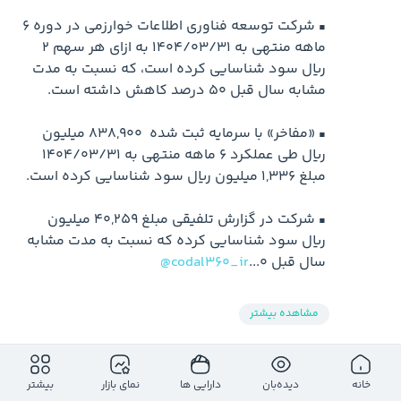
▪️ شرکت توسعه فناوری اطلاعات خوارزمی در دوره 6 
ماهه منتهی به 1404/03/31 به ازای هر سهم 2 
ریال سود شناسایی کرده است، که نسبت به مدت 
▪️ «مفاخر» با سرمایه ثبت شده  838,900 میلیون 
ریال طی عملکرد 6 ماهه منتهی به 1404/03/31 
▪️ شرکت در گزارش تلفیقی مبلغ 40,259 میلیون 
ریال سود شناسایی کرده که نسبت به مدت مشابه 
سال قبل 0...
@codal360_ir
مشاهده بیشتر
0
0
0
خانه
دیده‌بان
دارایی ها
نمای بازار
بیشتر