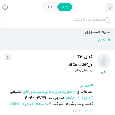
کمان
توربو
جستجوی نماد یا شرکت
نتایج جستجوی
#
مفاخر
کدال۳۶۰ -
@
Codal360_ir
یک سال پیش
#مفاخر
اطلاعات و 
#صورت‌های_مالی_میاندوره‌ای
 تلفیقی 
#دوره_6_ماهه
 منتهی به  1404/03/31 
(حسابرسی شده) شرکت 
#توسعه_فناوری_اطلاعا
ت_خوارزمی