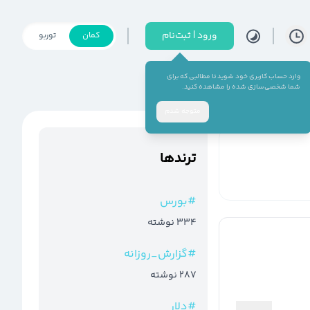
ورود | ثبت‌نام
کمان
توربو
وارد حساب کاربری خود شوید تا مطالبی که برای
شما شخصی‌سازی شده را مشاهده کنید.
متوجه شدم
ترند‌ها
#
بورس
334
نوشته
#
گزارش_روزانه
287
نوشته
#
دلار