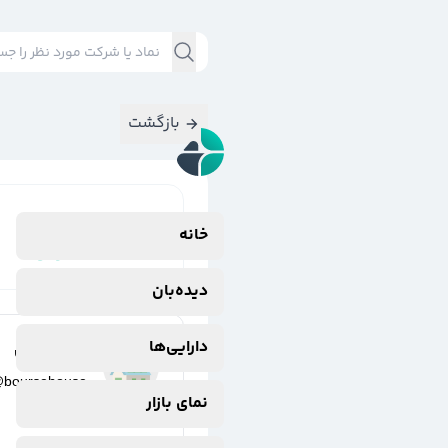
بازگشت
نتایج جستجوی
خانه
#
معاملات‌بلوکی
دیده‌بان
دارایی‌ها
خانه بورس
@
boursehouse
نمای بازار
2 سال پیش