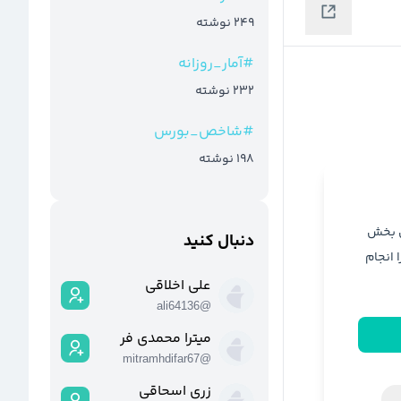
249
نوشته
#
آمار_روزانه
232
نوشته
#
شاخص_بورس
198
نوشته
ن بخش
دنبال کنید
ا انجام
علی اخلاقی
ali64136
@
میترا محمدی فر
mitramhdifar67
@
زری اسحاقی