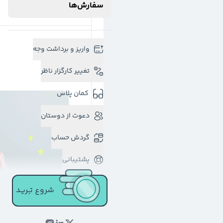
سفارش‌ها
واریز و برداشت وجه
تغییر کارگزار ناظر
کمان پلاس
دعوت از دوستان
گردش حساب
پشتیبانی
شروع تـِـریـد