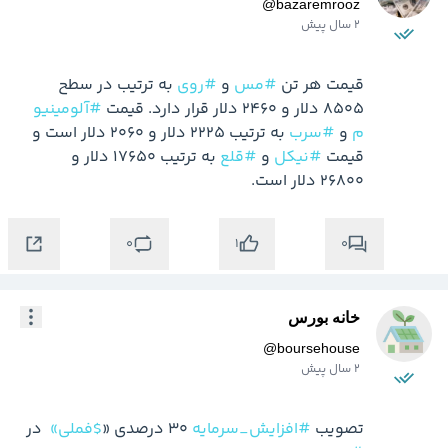
@
bazaremrooz
2 سال پیش
قیمت هر تن 
#مس
 و 
#روی
 به ترتیب در سطح 
8505 دلار و 2460 دلار قرار دارد. قیمت 
#آلومینیو
م
 و 
#سرب
 به ترتیب 2225 دلار و 2060 دلار است و 
قیمت 
#نیکل
 و 
#قلع
 به ترتیب 17650 دلار و 
26800 دلار است.
0
0
1
خانه بورس
@
boursehouse
2 سال پیش
تصویب 
#افزایش_سرمایه
 30 درصدی «
$فملی»
 در 