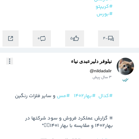
#کریپتو
#بورس
0
-4
5
نیلوفر دلیرعبدی نیاء
@
nildadalir
3 سال پیش
#کدال
#بهار1402
#مس
✳️ گزارش عملکرد فروش و سود شرکتها در 