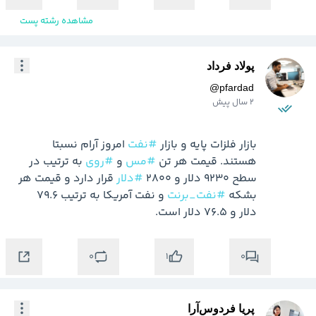
مشاهده رشته پست
پولاد فرداد
@
pfardad
2 سال پیش
بازار فلزات پایه و بازار 
#نفت
 امروز آرام نسبتا 
هستند. قیمت هر تن 
#مس
 و 
#روی
 به ترتیب در 
سطح 9230 دلار و 2800 
#دلار
 قرار دارد و قیمت هر 
بشکه 
#نفت_برنت
 و نفت آمریکا به ترتیب 79.6 
دلار و 76.5 دلار است.
0
0
1
پریا فردوس‌آرا