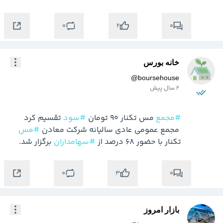
0
0
2
خانه بورس
@
boursehouse
2 سال پیش
#مجمع
 مس تکنار 90 تومان 
#سود
 مجمع عمومی عادی سالیانه شرکت معادن 
#مس
تکنار با حضور ۶۸ درصد از 
#سهامداران
 برگزار شد.
0
0
3
بازار امروز