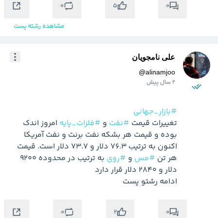
0
0
5
مشاهده رشته پست
علی نامجویان
@
alinamjoo
2 سال پیش
#بازار_جهانی
تغییرات قیمت 
#نفت
 و 
#فلزات_پایه
 امروز اندک 
بوده و قیمت هر بشکه نفت برنت و نفت آمریکا 
اکنون به ترتیب 76.3 دلار و 73.7 دلار است. قیمت 
هر تن 
#مس
 و 
#روی
 به ترتیب در محدوده 9200 
ادامه رشتو پست 
0
0
2