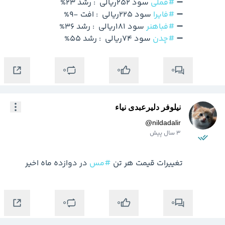
➖ 
#فملی
➖ 
#فایرا
➖ 
#فباهنر
➖ 
#چدن
 سود 74ریالی  : رشد 55%

0
0
0
نیلوفر دلیرعبدی نیاء
@
nildadalir
3 سال پیش
تغییرات قیمت هر تن 
#مس
 در دوازده ماه اخیر
0
0
0