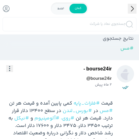
کمان
توربو
جستجوی نماد یا شرکت
نتایج جستجوی
#
مس
bourse24ir -
@
bourse24ir
2 ماه پیش
قیمت 
#فلزات_پایه
 کمی پایین آمده و قیمت هر تن 
#مس
 در 
#بورس_لندن
 در سطح 13400 دلار قرار 
دارد. قیمت هر تن 
#روی،
#آلومینیوم
 و 
#نیکل
 به 
ترتیب 3450 دلار، 3475 دلار و 17600 دلار است. 
رشد شاخص دلار و نگرانی درباره وضعیت اقتصاد 