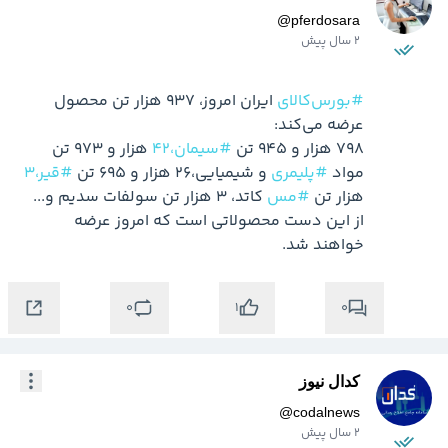
@
pferdosara
2 سال پیش
#بورس‌کالای
 ایران امروز، ۹۳۷ هزار تن محصول 
۷۹۸ هزار و ۹۴۵ تن 
#سیمان،۴۲
 هزار و ۹۷۳ تن 
مواد 
#پلیمری
 و شیمیایی،۲۶ هزار و ۶۹۵ تن 
#قیر،۳
هزار تن 
#مس
 کاتد، ۳ هزار تن سولفات سدیم و... 
از این دست محصولاتی است که امروز عرضه 
خواهند شد.
0
0
1
کدال نیوز
@
codalnews
2 سال پیش