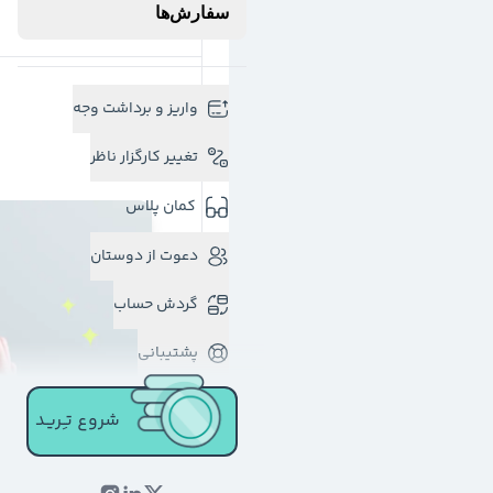
سفارش‌ها
واریز و برداشت وجه
تغییر کارگزار ناظر
کمان پلاس
دعوت از دوستان
گردش حساب
پشتیبانی
شروع تـِـریـد