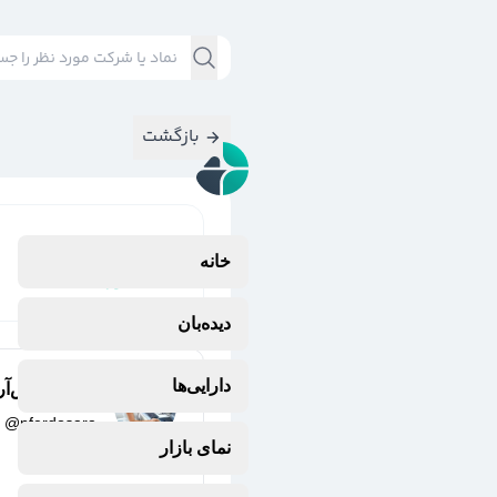
بازگشت
نتایج جستجوی
خانه
#
مجوز
دیده‌بان
دارایی‌ها
پریا فردوس‌آر
@
pferdosara
2 سال پیش
نمای بازار