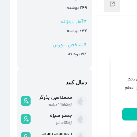
249
نوشته
#
آمار_روزانه
232
نوشته
#
شاخص_بورس
198
نوشته
ن بخش
دنبال کنید
ا انجام
محمدامین بذرگر
mabz44662
@
جعفر سبزه
jafar00
@
aram aramesh