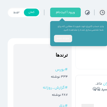
ورود | ثبت‌نام
کمان
توربو
وارد حساب کاربری خود شوید تا مطالبی که برای
شما شخصی‌سازی شده را مشاهده کنید.
متوجه شدم
ترند‌ها
#
بورس
334
نوشته
ن
#
گزارش_روزانه
سید.🤐🤐
287
نوشته
#
دلار