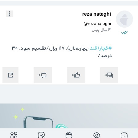
reza nateghi
@
rezanateghi
3 سال پیش
#قچار(قند
 چهارمحال): 117 ریال/تقسیم سود: 30 
درصد/
0
0
0