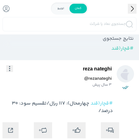
کمان
توربو
جستجوی نماد یا شرکت
نتایج جستجوی
#
قچار(قند
reza nateghi
@
rezanateghi
3 سال پیش
#قچار(قند
 چهارمحال): 117 ریال/تقسیم سود: 30 
درصد/
0
0
0