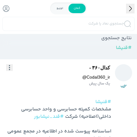
کمان
توربو
جستجوی نماد یا شرکت
نتایج جستجوی
#
قنیشا
کدال۳۶۰ -
@
Codal360_ir
یک سال پیش
#قنیشا
مشخصات کمیته حسابرسی و واحد حسابرسی 
داخلی(اصلاحیه) شرکت 
#قند_نیشابور
اساسنامه پیوست شده در اطلاعیه در مجمع عمومی 