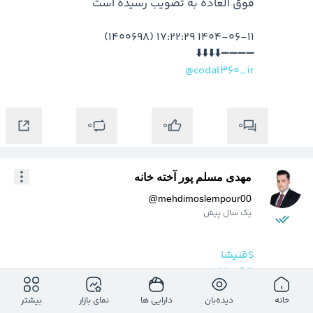
➖➖➖➖⬇️⬇️⬇️⬇️

@codal360_ir
0
0
0
مهدی مسلم پور آخته خانه
@
mehdimoslempour00
یک سال پیش
$قنیشا
#قنیشا
داریم به کف هفتگی مهم میرسیم عدد 1725 
خانه
دیده‌بان
دارایی ها
نمای بازار
بیشتر
میتونه عدد مناسبی برای بررسی باشه . حد ضرر عدد 