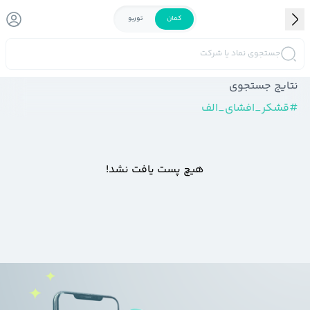
کمان
توربو
جستجوی نماد یا شرکت
نتایج جستجوی
#
قشکر_افشای_الف
هیچ پست یافت نشد!