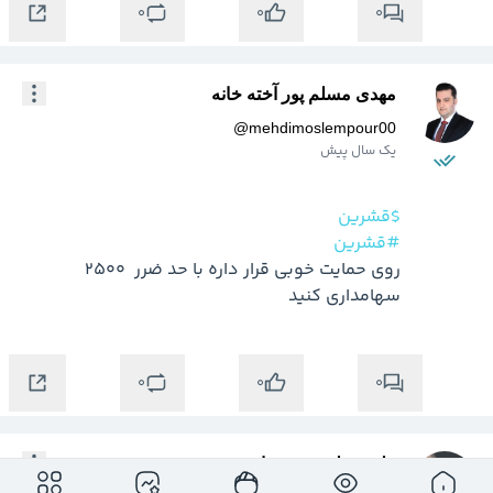
0
0
0
مهدی مسلم پور آخته خانه
@
mehdimoslempour00
یک سال پیش
$قشرین
#قشرین
روی حمایت خوبی قرار داره با حد ضرر  2500 
سهامداری کنید
0
0
0
نیلوفر دلیرعبدی نیاء