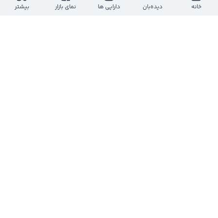
@
nildadalir
خانه
دیده‌بان
دارایی ها
نمای بازار
بیشتر
3 سال پیش
$سدور
#قشرین
#غنیلی
#ثنوسا
#ثزاگرس
#ث
جوان
#دانا
#$مداران
#شپارس
#پیزد
#خکاوه
#خبنیان
#شپاکسا
$کساپا
#فلوله
#خکمک
#آ
باد
#دزهراوی
0
0
0