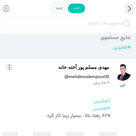
کمان
توربو
جستجوی نماد یا شرکت
نتایج جستجوی
#
قشرین
مهدی مسلم پور آخته خانه
@
mehdimoslempour00
9 ماه پیش
$قشرین
#قشرین
82% رفت بالا . بسیار زیبا کار کرد