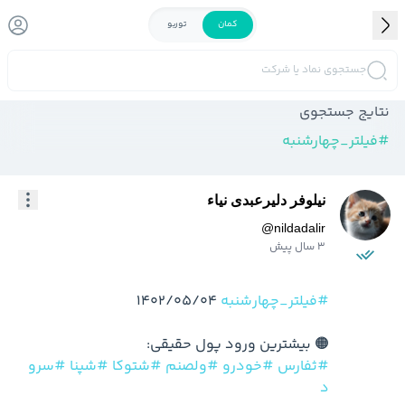
کمان
توربو
جستجوی نماد یا شرکت
نتایج جستجوی
#
فیلتر_چهار‌شنبه
نیلوفر دلیرعبدی نیاء
@
nildadalir
3 سال پیش
#فیلتر_چهار‌شنبه
🟠 بیشترین ورود پول حقیقی:

#ثفارس
#خودرو
#ولصنم
#شتوکا
#شپنا
#سرو
د