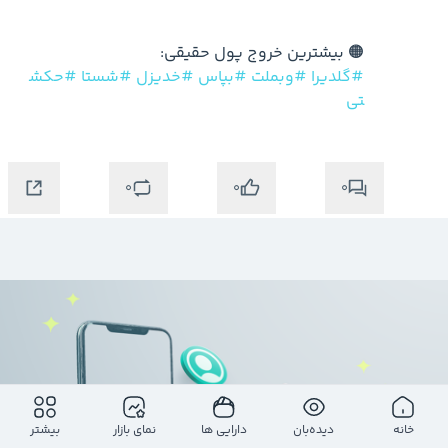
🟠 بیشترین خروج پول حقیقی:

#گلدیرا
#وبملت
#بپاس
#خدیزل
#شستا
#حکش
تی
0
0
0
خانه
دیده‌بان
دارایی ها
نمای بازار
بیشتر