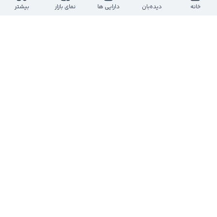
خانه
دیده‌بان
دارایی ها
نمای بازار
بیشتر
اینفوگراف عملکرد صندوق‌های درآمدثابت در 
بیشترین رشد برای 
#تداوم
بیشترین ارزش معاملات برای 
#یاقوت
بیشترین ذخیره مثبت در انتهای ماه برای 
#فیروزا
روند ارزش معاملات صعودی
0
0
1
خانه بورس
@
boursehouse