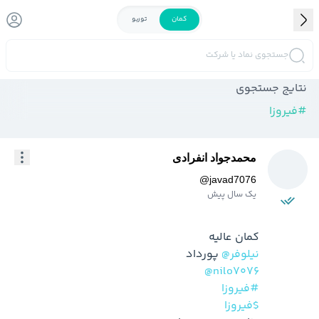
کمان
توربو
جستجوی نماد یا شرکت
نتایج جستجوی
#
فیروزا
محمدجواد انفرادی
@
javad7076
یک سال پیش
کمان عالیه

@نیلوفر
 پورداد

@nilo7076
#فیروزا
$فیروزا