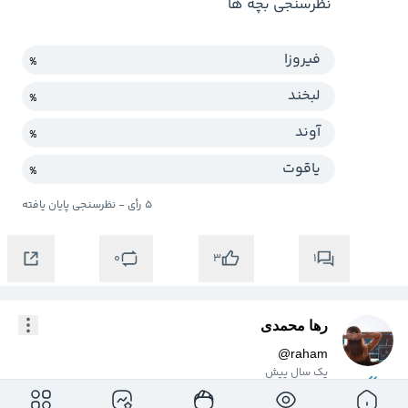
نظرسنجی بچه ها

فیروزا
%
لبخند
%
آوند
%
یاقوت
%
5
رأی - نظرسنجی
پایان یافته
0
1
3
رها محمدی
@
raham
یک سال پیش