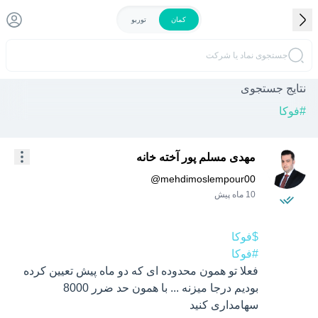
کمان
توربو
جستجوی نماد یا شرکت
نتایج جستجوی
#
فوکا
مهدی مسلم پور آخته خانه
@
mehdimoslempour00
10 ماه پیش
$فوکا
#فوکا
فعلا تو همون محدوده ای که دو ماه پیش تعیین کرده 
بودیم درجا میزنه ... با همون حد ضرر 8000 
سهامداری کنید