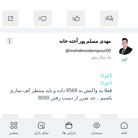
0
0
1
مهدی مسلم پور آخته خانه
@
mehdimoslempour00
یک سال پیش
$فوکا
#فوکا
فعلا یه واکنش به 8568 داده و باید منتظر کف سازی 
باشیم ...حد ضرر از دست رفتن 8000
0
0
2
خانه
دیده‌بان
دارایی ها
نمای بازار
بیشتر