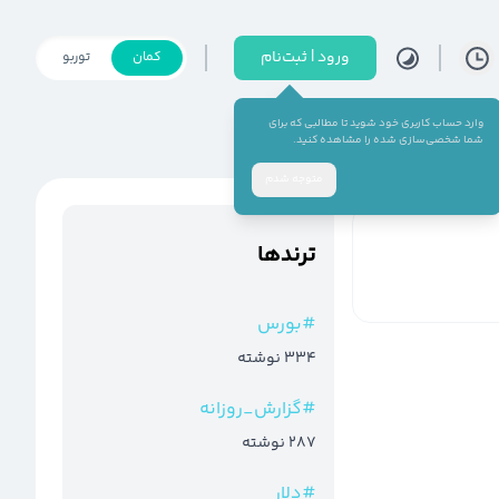
ورود | ثبت‌نام
کمان
توربو
وارد حساب کاربری خود شوید تا مطالبی که برای
شما شخصی‌سازی شده را مشاهده کنید.
متوجه شدم
ترند‌ها
#
بورس
334
نوشته
#
گزارش_روزانه
287
نوشته
#
دلار