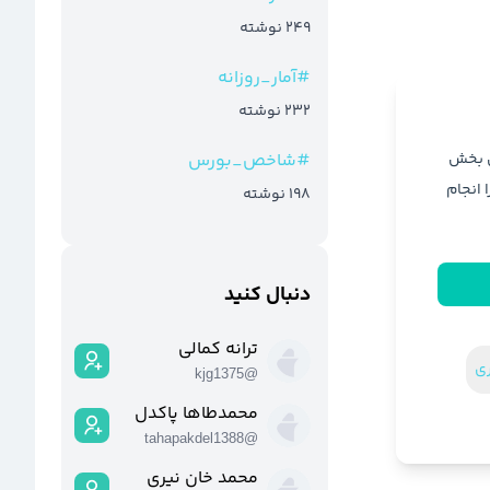
249
نوشته
#
آمار_روزانه
232
نوشته
ن بخش
#
شاخص_بورس
ا انجام
198
نوشته
دنبال کنید
ترانه کمالی
ری
kjg1375
@
محمدطاها پاکدل
tahapakdel1388
@
محمد خان نیری