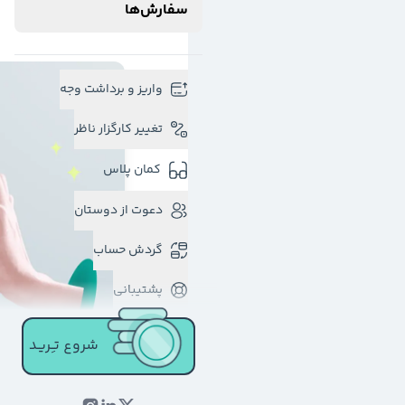
سفارش‌ها
واریز و برداشت وجه
تغییر کارگزار ناظر
کمان پلاس
دعوت از دوستان
گردش حساب
پشتیبانی
شروع تـِـریـد