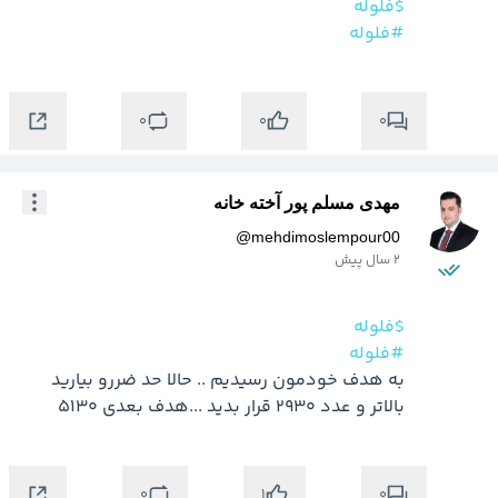
$فلوله
#فلوله
0
0
0
مهدی مسلم پور آخته خانه
@
mehdimoslempour00
2 سال پیش
$فلوله
#فلوله
به هدف خودمون رسیدیم .. حالا حد ضررو بیارید 
بالاتر و عدد 2930 قرار بدید ...هدف بعدی 5130
0
0
1