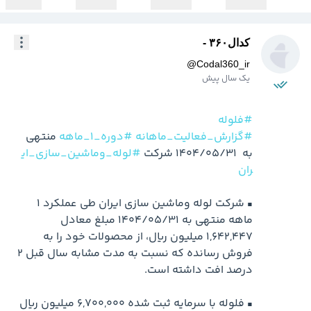
کدال۳۶۰ -
@
Codal360_ir
یک سال پیش
#فلوله
#گزارش_فعالیت_ماهانه
#دوره_1_ماهه
 منتهی 
به  1404/05/31 شرکت 
#لوله_وماشین_سازی_ای
ران
▪️ شرکت لوله وماشین سازی ایران طی عملکرد 1 
ماهه منتهی به 1404/05/31 مبلغ معادل 
1,642,447 میلیون ریال، از محصولات خود را به 
فروش رسانده که نسبت به مدت مشابه سال قبل 2 
▪️ فلوله با سرمایه ثبت شده 6,700,000 میلیون ریال 