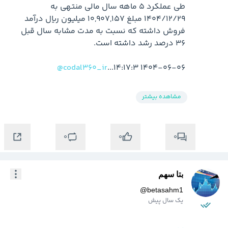
طی عملکرد 5 ماهه سال مالی منتهی به 
1404/12/29 مبلغ 10,907,157 میلیون ریال درآمد 
فروش داشته که نسبت به مدت مشابه سال قبل 
@codal360_ir
1404-06-06 14:17:3...
مشاهده بیشتر
0
0
0
بتا سهم
@
betasahm1
یک سال پیش