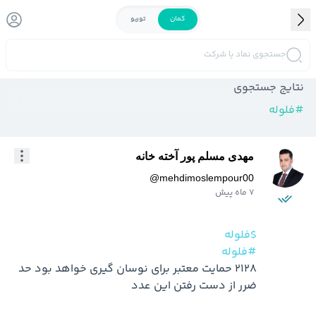
کمان
توربو
جستجوی نماد یا شرکت
نتایج جستجوی
#
فلوله
مهدی مسلم پور آخته خانه
@
mehdimoslempour00
7 ماه پیش
$فلوله
#فلوله
2128 حمایت معتبر برای نوسان گیری خواهد بود حد 
ضرر از دست رفتن این عدد
