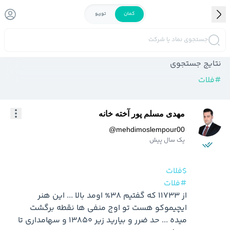
کمان
توربو
جستجوی نماد یا شرکت
نتایج جستجوی
#
فلات
مهدی مسلم پور آخته خانه
@
mehdimoslempour00
یک سال پیش
$فلات
#فلات
از 11733 که گفتیم 38% اومد بالا ... این هنر 
ایچیموکو هست تو اوج منفی ها نقطه برگشت 
میده ... حد ضرر و بیارید زیر 13850 و سهامداری تا 