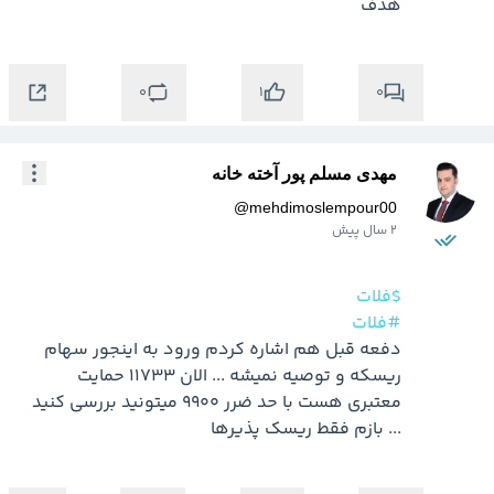
هدف
0
0
1
مهدی مسلم پور آخته خانه
@
mehdimoslempour00
2 سال پیش
$فلات
#فلات
دفعه قبل هم اشاره کردم ورود به اینجور سهام 
ریسکه و توصیه نمیشه ... الان 11733 حمایت 
معتبری هست با حد ضرر 9900 میتونید بررسی کنید 
... بازم فقط ریسک پذیرها