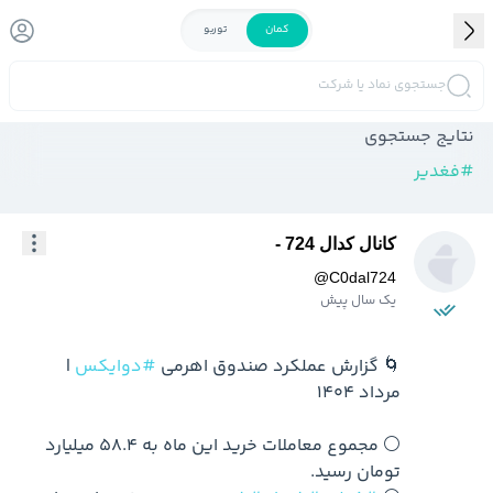
کمان
توربو
جستجوی نماد یا شرکت
نتایج جستجوی
#
فغدیر
کانال کدال 724 -
@
C0dal724
یک سال پیش
🌀 گزارش عملکرد صندوق اهرمی 
#دوایکس
 | 
⚪️ مجموع معاملات خرید این ماه به 58.4 میلیارد 