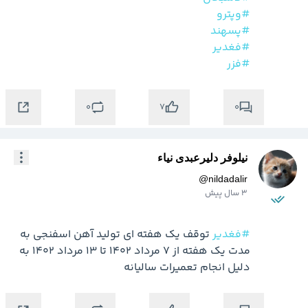
#وپترو
#پسهند
#فغدیر
#فزر
0
0
7
نیلوفر دلیرعبدی نیاء
@
nildadalir
3 سال پیش
#فغدیر
 توقف یک هفته ای تولید آهن اسفنجی به 
مدت یک هفته از 7 مرداد 1402 تا 13 مرداد 1402 به 
دلیل انجام تعمیرات سالیانه