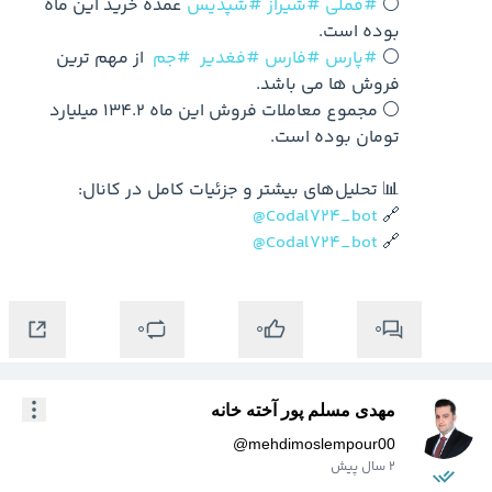
⚪️ 
#فملی
#شیراز
#شپدیس
 عمده خرید این ماه 
⚪️ 
#پارس
#فارس
#فغدیر
#جم
  از مهم ترین 
⚪️ مجموع معاملات فروش این ماه 134.2 میلیارد 
@Codal724_bot
🔗 
@Codal724_bot
🔗 
0
0
0
مهدی مسلم پور آخته خانه
@
mehdimoslempour00
2 سال پیش