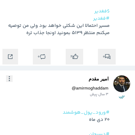
$فغدیر
#فغدیر
مسیر احتمالا این شکلی خواهد بود ولی من توصیه 
میکنم منتظر 5139 بمونید اونجا جذاب تره
0
0
2
امیر مقدم
@
amirmoghaddam
3 سال پیش
#ورود_پول_هوشمند
#دسبحان