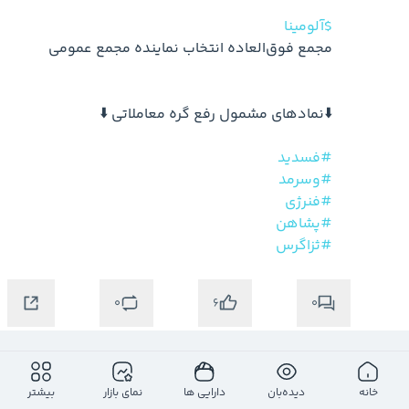
$آلومینا
#فسدید
#وسرمد
#فنرژی
#پشاهن
#ثزاگرس
0
0
6
خانه
دیده‌بان
دارایی ها
نمای بازار
بیشتر