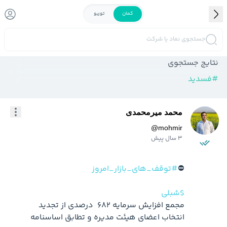
کمان
توربو
جستجوی نماد یا شرکت
نتایج جستجوی
#
فسدید
محمد میرمحمدی
@
mohmir
3 سال پیش
⛔️
#توقف_های_بازار_امروز
$شبلی