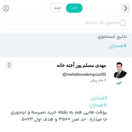
کمان
توربو
جستجوی نماد یا شرکت
نتایج جستجوی
#
فسازان
مهدی مسلم پور آخته خانه
@
mehdimoslempour00
9 ماه پیش
$فسازان
#فسازان
یوقت هایی هم به نقطه خرید نمیرسه و اینجوری 
جا میذاره . حد ضرر 3500 و هدف اول 5023