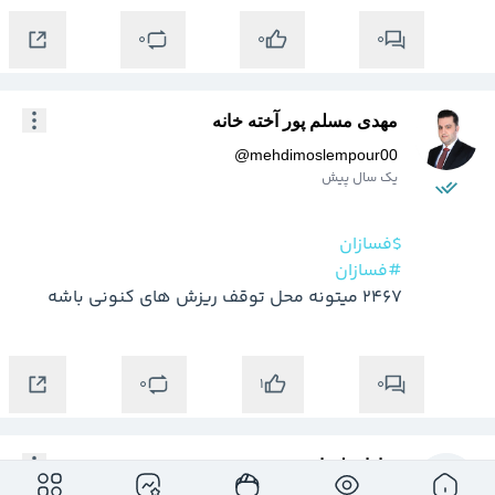
0
0
0
مهدی مسلم پور آخته خانه
@
mehdimoslempour00
یک سال پیش
$فسازان
#فسازان
2467 میتونه محل توقف ریزش های کنونی باشه
0
0
1
سارا سلیمانی