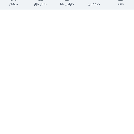
@
sarasol
خانه
دیده‌بان
دارایی ها
نمای بازار
بیشتر
یک سال پیش
#کدال_خوانی
صورت های مالی شرکت ها بورسی  

#فسازان
⬅️18 درصدافزایش  سود خالص نسبت به دوره 
مشابه
0
0
0
کانال کدال 724
@
COdal724
یک سال پیش