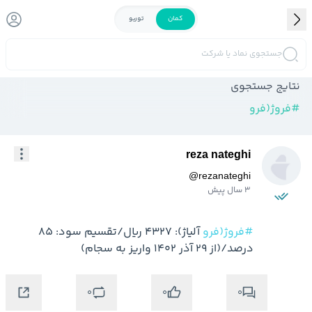
کمان
توربو
جستجوی نماد یا شرکت
نتایج جستجوی
#
فروژ(فرو
reza nateghi
@
rezanateghi
3 سال پیش
#فروژ(فرو
 آلیاژ): 4327 ریال/تقسیم سود: 85 
درصد/(از 29 آذر 1402 واریز به سجام)
0
0
0