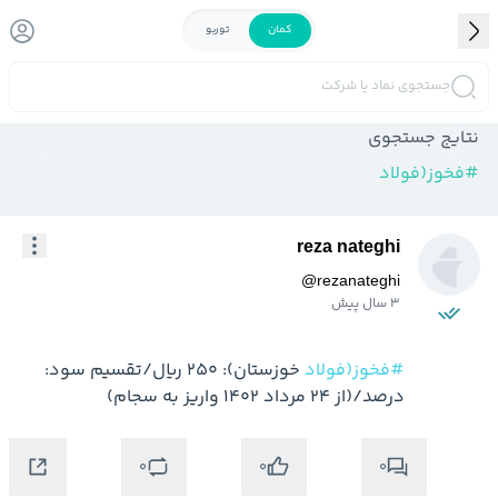
کمان
توربو
جستجوی نماد یا شرکت
نتایج جستجوی
#
فخوز(فولاد
reza nateghi
@
rezanateghi
3 سال پیش
#فخوز(فولاد
 خوزستان): 250 ریال/تقسیم سود: 
درصد/(از 24 مرداد 1402 واریز به سجام)
0
0
0