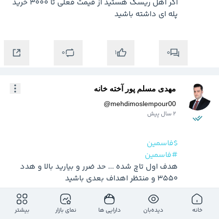
اگر اهل ریسک هستید از قیمت فعلی تا 3000 خرید 
پله ای داشته باشید
0
0
1
مهدی مسلم پور آخته خانه
@
mehdimoslempour00
2 سال پیش
$فاسمین
#فاسمین
هدف اول تاچ شده ... حد ضرر و بیارید بالا و هدد 
3550 و منتظر اهداف بعدی باشید
خانه
دیده‌بان
دارایی ها
نمای بازار
بیشتر
0
0
4