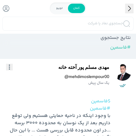
کمان
توربو
جستجوی نماد یا شرکت
نتایج جستجوی
#
فاسمین
مهدی مسلم پور آخته خانه
@
mehdimoslempour00
یک سال پیش
$فاسمین
#فاسمین
با وجود اینکه در ناحیه حمایتی هستیم ولی توقع 
داریم بعد از یک نوسان به محدوده 3000 برسه 
...در اون محدوده قابل بررسی هست ... با این حال 