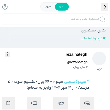
کمان
توربو
جستجوی نماد یا شرکت
نتایج جستجوی
#
غپینو(صنعتی
reza nateghi
@
rezanateghi
3 سال پیش
#غپینو(صنعتی
 مینو): 243 ریال/تقسیم سود: 50 
درصد/ ( از 3 مهر 1402 واریز به سجام)
0
0
0