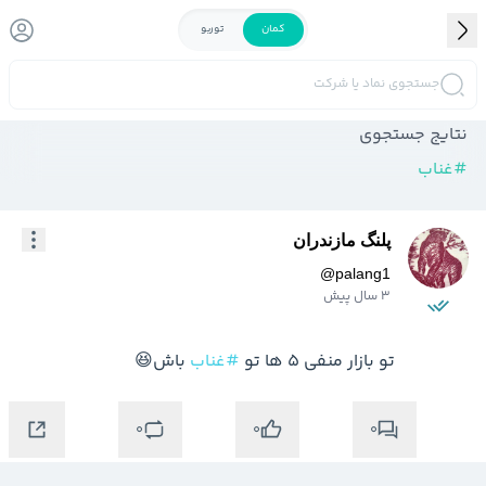
کمان
توربو
جستجوی نماد یا شرکت
نتایج جستجوی
#
غناب
پلنگ مازندران
@
palang1
3 سال پیش
تو بازار منفی 5 ها تو 
#غناب
 باش😆
0
0
0