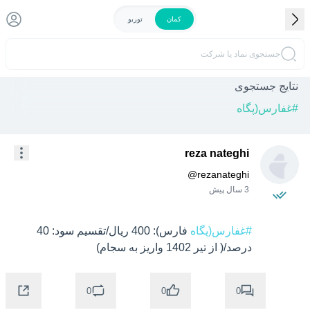
کمان
توربو
جستجوی نماد یا شرکت
نتایج جستجوی
#
غفارس(پگاه
reza nateghi
@
rezanateghi
3 سال پیش
#غفارس(پگاه
 فارس): 400 ریال/تقسیم سود: 40 
درصد/( از تیر 1402 واریز به سجام)
0
0
0