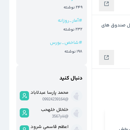
249
نوشته
#
آمار_روزانه
 در صدر جدول صندوق های 
232
نوشته
#
شاخص_بورس
198
نوشته
دنبال کنید
محمد پارسا عبدلابادی
09924239164
@
خلخلل خلهحب
3567yiii
@
اعظم قاسمی شرودانی
ن بخش