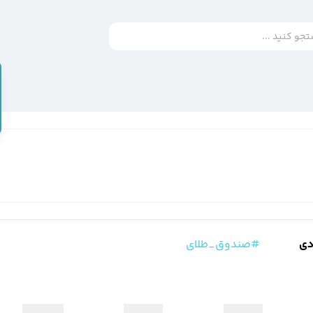
دی
#صندوق_طلای