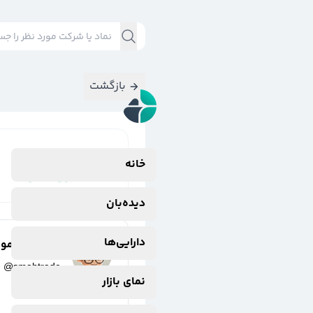
بازگشت
نتایج جستجوی
خانه
#
صندوق_طلای
دیده‌بان
دارایی‌ها
سامان محمو
@
smahtrade
نمای بازار
2 سال پیش