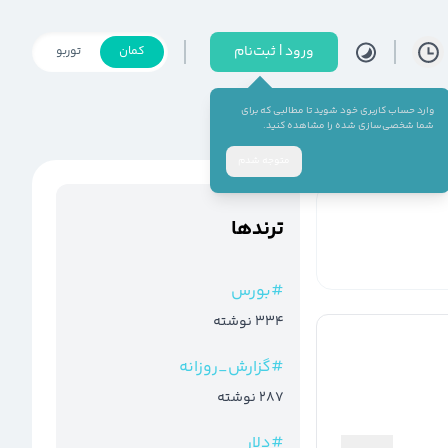
ورود | ثبت‌نام
کمان
توربو
وارد حساب کاربری خود شوید تا مطالبی که برای
شما شخصی‌سازی شده را مشاهده کنید.
متوجه شدم
ترند‌ها
#
بورس
334
نوشته
#
گزارش_روزانه
287
نوشته
#
دلار