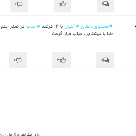
0
1
1
#صندوق_طلای
#آلتون
 با 14 درصد 
#حباب
طلا با بیشترین حباب قرار گرفت.
0
0
3
متوجه شدم
برای مشاهده کامل ای