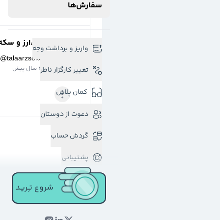
سفارش‌ها
طلا،ارز و سکه
واریز و برداشت وجه
@
talaarzseke
3 سال پیش
تغییر کارگزار ناظر
کمان پلاس
دعوت از دوستان
گردش حساب
پشتیبانی
شروع تـِـریـد