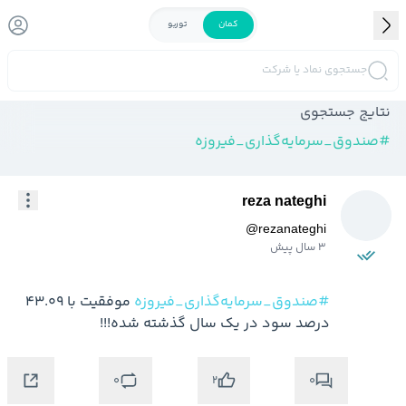
کمان
توربو
جستجوی نماد یا شرکت
نتایج جستجوی
#
صندوق_سرمایه‌گذاری_فیروزه
reza nateghi
@
rezanateghi
3 سال پیش
#صندوق_سرمایه‌گذاری_فیروزه
 موفقیت با ۴۳.۰۹ 
درصد سود در یک سال گذشته شده!!!
0
0
2