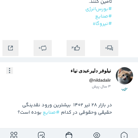
تامین کنند.

#بورس‌انرژی
#صنایع
#نیروگاه
0
0
4
نیلوفر دلیرعبدی نیاء
@
nildadalir
3 سال پیش
در بازار 28 تیر 1402  بیشترین ورود نقدینگی 
حقیقی وحقوقی در کدام 
#صنایع
 بوده است؟ 
0
0
0