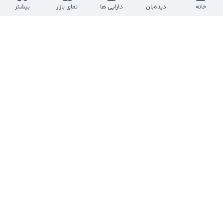
خانه
دیده‌بان
دارایی ها
نمای بازار
بیشتر
نیلوفر دلیرعبدی نیاء
@
nildadalir
3 سال پیش
در بازار 28 تیر 1402  بیشترین ورود نقدینگی 
حقیقی وحقوقی در کدام 
#صنایع
 بوده است؟ 

0
0
0