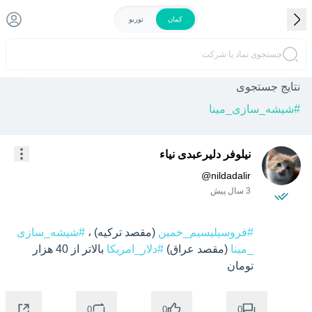
کمان
توربو
جستجوی نماد یا شرکت
نتایج جستجوی
#
شیشه_سازی_مینا
نیلوفر دلیرعبدی نیاء
@
nildadalir
3 سال پیش
#فروسیلیسیم_خمین
 (مقصد ترکیه) ، 
#شیشه_سازی
_مینا
 (مقصد عراق) 
#دلار_امریکا
 بالاتر از 40 هزار 
تومان
0
0
0