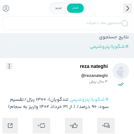
کمان
توربو
جستجوی نماد یا شرکت
نتایج جستجوی
#
شگویا(پتروشیمی
reza nateghi
@
rezanateghi
3 سال پیش
#شگویا(پتروشیمی
 تندگویان): 1300 ریال/تقسیم 
سود: 90 درصد/ ( از 31 خرداد 1402 واریز به سجام)
0
0
0